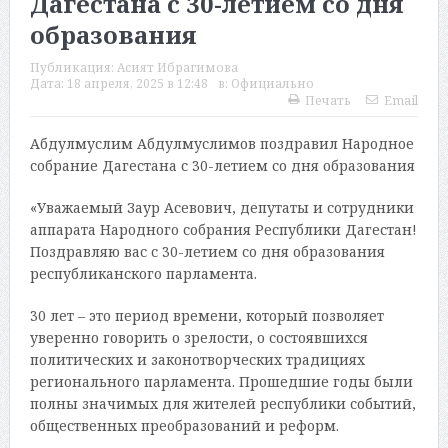
Дагестана с 30-летием со дня
образования
Публикация:
Асият Ибрагимова
Дата:
18 апреля, 2025 в 12:48
в:
Официально
Печать
Email
Абдулмуслим Абдулмуслимов поздравил Народное
собрание Дагестана с 30-летием со дня образования
«Уважаемый Заур Асевович, депутаты и сотрудники
аппарата Народного собрания Республики Дагестан!
Поздравляю вас с 30-летием со дня образования
республиканского парламента.
30 лет – это период времени, который позволяет
уверенно говорить о зрелости, о состоявшихся
политических и законотворческих традициях
регионального парламента. Прошедшие годы были
полны значимых для жителей республики событий,
общественных преобразований и реформ.