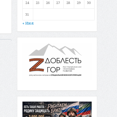
24
25
26
27
28
29
30
31
« Июл