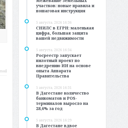
Межевание земельных
участков: новые правила и
пошаговая инструкция
5 августа, 2026 16:36
СНИЛС в ЕГРН: маленькая
цифра, большая защита
вашей недвижимости
5 августа, 2026 16:34
Росреестр запускает
пилотный проект по
внедрению ИИ на основе
опыта Аппарата
mail
Правительства
5 августа, 2026 16:31
В Дагестане количество
банкоматов и POS-
терминалов выросло на
28,6% за год
5 августа, 2026 16:29
В Дагестане вдвое