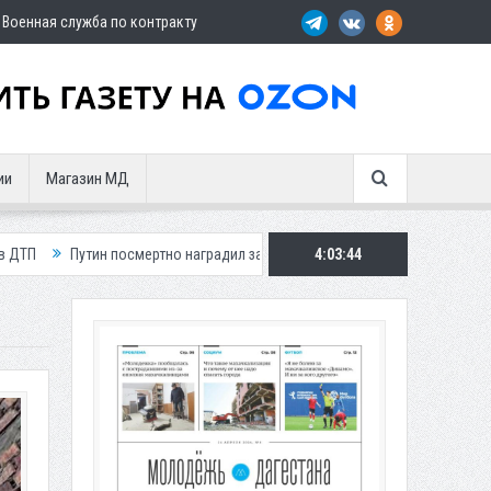
Военная служба по контракту
ии
Магазин МД
осмертно наградил замглавы Шамильского района
4:03:45
Три автомобиля сго