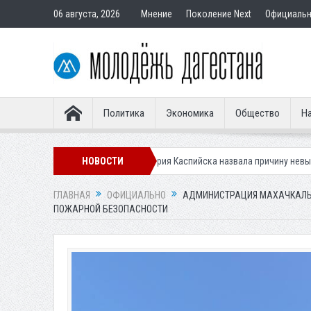
06 августа, 2026
Мнение
Поколение Next
Официаль
Политика
Экономика
Общество
На
сти клещей
Мэрия Каспийска назвала причину невывоза мусора в гор
НОВОСТИ
ГЛАВНАЯ
ОФИЦИАЛЬНО
АДМИНИСТРАЦИЯ МАХАЧКАЛЫ
ПОЖАРНОЙ БЕЗОПАСНОСТИ