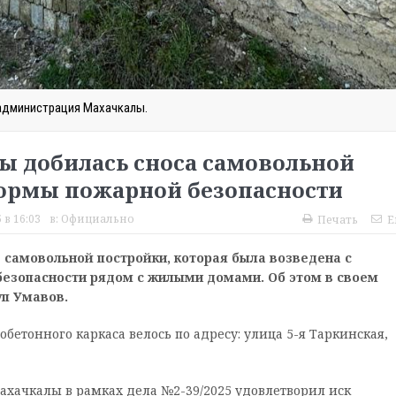
администрация Махачкалы.
 добилась сноса самовольной
ормы пожарной безопасности
 в 16:03
в:
Официально
Печать
E
 самовольной постройки, которая была возведена с
езопасности рядом с жилыми домами. Об этом в своем
уп Умавов.
бетонного каркаса велось по адресу: улица 5-я Таркинская,
ахачкалы в рамках дела №2-39/2025 удовлетворил иск