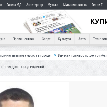
но
Газета МД
Антитеррор
Музыка
Муниципалитеты
Герои Z
ука
Происшествия
Спорт
Культура
Авто
Технолог
за мусора в городе
Вынесен приговор по делу о гибели подростка в 
ПОЛНЯЯ ДОЛГ ПЕРЕД РОДИНОЙ