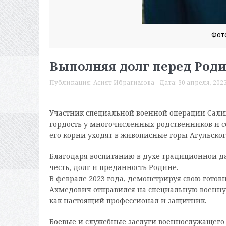
Фото
Выполняя долг перед Род
Публикация:
Асият Ибрагимова
Дата:
30 апреля, 2025
Участник специальной военной операции Сали
гордость у многочисленных родственников и сел
его корни уходят в живописные горы Агульского
Благодаря воспитанию в духе традиционной даг
честь, долг и преданность Родине.
В феврале 2023 года, демонстрируя свою готов
Ахмедович отправился на специальную военную
как настоящий профессионал и защитник.
Боевые и служебные заслуги военнослужащего