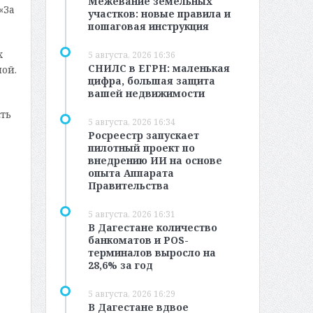
Межевание земельных
«За
участков: новые правила и
пошаговая инструкция
х
5 августа, 2026 16:36
СНИЛС в ЕГРН: маленькая
ой.
цифра, большая защита
вашей недвижимости
ть
5 августа, 2026 16:34
Росреестр запускает
пилотный проект по
внедрению ИИ на основе
опыта Аппарата
Правительства
5 августа, 2026 16:31
В Дагестане количество
банкоматов и POS-
терминалов выросло на
28,6% за год
5 августа, 2026 16:29
В Дагестане вдвое