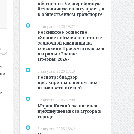
обеспечить бесперебойную
безналичную оплату проезда
в общественном транспорте
5 августа, 2026 19:27
Российское общество
«Знание» объявило о старте
заявочной кампании на
соискание Просветительской
о
награды «Знание.
mail
Премия-2026».
т
5 августа, 2026 17:45
 но
Роспотребнадзор
предупредил о новом пике
активности клещей
е
5 августа, 2026 17:39
Мэрия Каспийска назвала
причину невывоза мусора в
я
городе
5 августа, 2026 16:42
и —