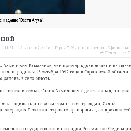
: издание "Вести Агула".
иной
 в 11:51
в:
Агульский район
,
Герои Z
,
Муниципалитеты
,
Официальн
Печать
E
х Ахмедович Рамазанов, чей пример вдохновляет и вызывае
ьчан, родился 15 октября 1992 года в Саратовской области,
 района, в село Мисси.
естанской семьи, Салих Ахмедович с детства знал, что тако
ность защищать интересы страны и ее граждан, Салих
 операцию. В звании старшего прапорщика, он проявил себ
 отмечены государственной наградой Российской Федераци