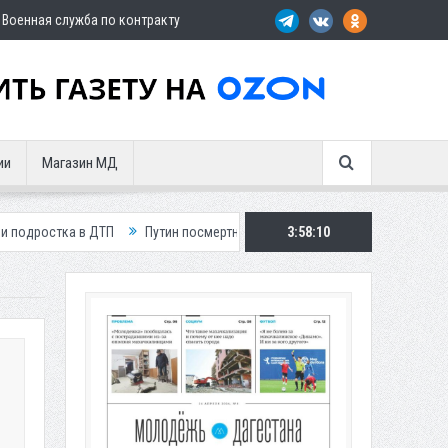
Военная служба по контракту
ии
Магазин МД
ДТП
Путин посмертно наградил замглавы Шамильского района
3:58:11
Три