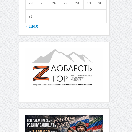
24
25
26
27
28
29
30
31
« Июл