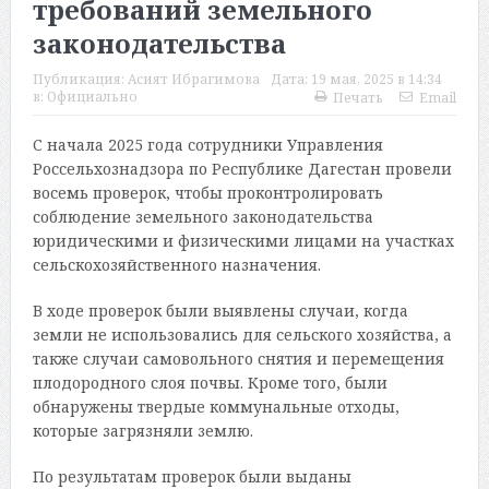
требований земельного
законодательства
Публикация:
Асият Ибрагимова
Дата:
19 мая, 2025 в 14:34
в:
Официально
Печать
Email
С начала 2025 года сотрудники Управления
Россельхознадзора по Республике Дагестан провели
восемь проверок, чтобы проконтролировать
соблюдение земельного законодательства
юридическими и физическими лицами на участках
сельскохозяйственного назначения.
В ходе проверок были выявлены случаи, когда
земли не использовались для сельского хозяйства, а
также случаи самовольного снятия и перемещения
плодородного слоя почвы. Кроме того, были
обнаружены твердые коммунальные отходы,
которые загрязняли землю.
По результатам проверок были выданы