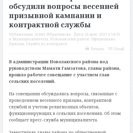
обсудили вопросы весенней
призывной кампании и
контрактной службы
Публикация:
Асият Ибрагимова
Дата:
26 мая, 2025 в 14:35
в:
Муниципалитеты
,
Новолакский район
,
Официально
,
Призыв
,
Служба по контракту
Печать
Email
В администрации Новолакского района под
руководством Мамати Гамзатова, главы района,
прошло рабочее совещание с участием глав
сельских поселений.
На совещании обсуждались вопросы, связанные с
проведением весеннего призыва, контрактной
службой и учетом религиозных объектов,
функционирующих в сельских поселениях. Об этом
сообщает пресс-служба муниципалитета.
Заместитель главы района по общественной