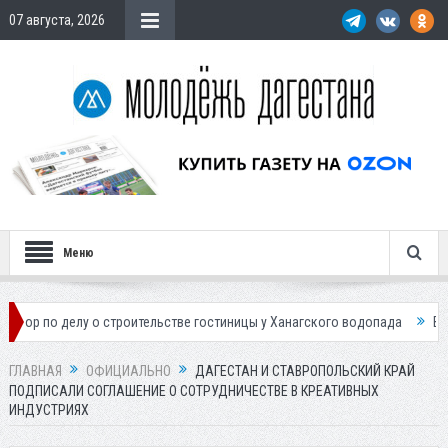
07 августа, 2026
Меню
лу о строительстве гостиницы у Ханагского водопада
Власти Махачк
ГЛАВНАЯ
ОФИЦИАЛЬНО
ДАГЕСТАН И СТАВРОПОЛЬСКИЙ КРАЙ
ПОДПИСАЛИ СОГЛАШЕНИЕ О СОТРУДНИЧЕСТВЕ В КРЕАТИВНЫХ
ИНДУСТРИЯХ