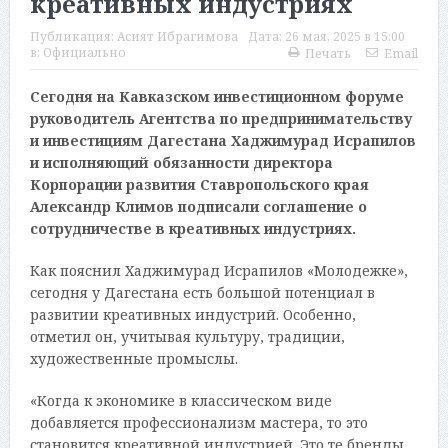
креативных индустриях
Публикация:
Асият Ибрагимова
Дата:
26 мая, 2025 в 15:00
в:
Официально
Печать
Email
Сегодня на Кавказском инвестиционном форуме
руководитель Агентства по предпринимательству
и инвестициям Дагестана Хаджимурад Исрапилов
и исполняющий обязанности директора
Корпорации развития Ставропольского края
Александр Климов подписали соглашение о
сотрудничестве в креативных индустриях.
Как пояснил Хаджимурад Исрапилов «Молодежке»,
сегодня у Дагестана есть большой потенциал в
развитии креативных индустрий. Особенно,
отметил он, учитывая культуру, традиции,
художественные промыслы.
«Когда к экономике в классическом виде
добавляется профессионализм мастера, то это
становится креативной индустрией. Это те бренды,