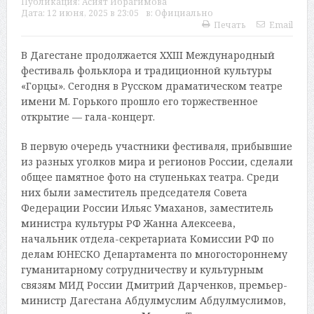
Публикация:
Асият Ибрагимова
Дата:
12 июня, 2025 в 23:05
в:
Официально
Печать
Email
В Дагестане продолжается XXIII Международный
фестиваль фольклора и традиционной культуры
«Горцы». Сегодня в Русском драматическом театре
имени М. Горького прошло его торжественное
открытие — гала-концерт.
В первую очередь участники фестиваля, прибывшие
из разных уголков мира и регионов России, сделали
общее памятное фото на ступеньках театра. Среди
них были заместитель председателя Совета
Федерации России Ильяс Умаханов, заместитель
министра культуры РФ Жанна Алексеева,
начальник отдела-секретариата Комиссии РФ по
делам ЮНЕСКО Департамента по многостороннему
гуманитарному сотрудничеству и культурным
связям МИД России Дмитрий Дарченков, премьер-
министр Дагестана Абдулмуслим Абдулмуслимов,