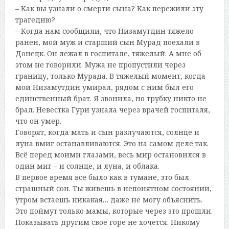
– Как вы узнали о смерти сына? Как пережили эту
трагедию?
– Когда нам сообщили, что Низамутдин тяжело
ранен, мой муж и старший сын Мурад поехали в
Донецк. Он лежал в госпитале, тяжелый. А мне об
этом не говорили. Мужа не пропустили через
границу, только Мурада. В тяжелый момент, когда
мой Низамутдин умирал, рядом с ним был его
единственный брат. Я звонила, но трубку никто не
брал. Невестка Гури узнала через врачей госпиталя,
что он умер.
Говорят, когда мать и сын разлучаются, солнце и
луна вмиг останавливаются. Это на самом деле так.
Всё перед моими глазами, весь мир остановился в
один миг – и солнце, и луна, и облака.
В первое время все было как в тумане, это был
страшный сон. Ты живешь в непонятном состоянии,
утром встаешь никакая… даже не могу объяснить.
Это поймут только мамы, которые через это прошли.
Показывать другим свое горе не хочется. Никому