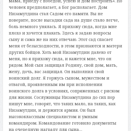
мама, приеду с победой, успею и дом построить». Но
человек предполагает, а Бог располагает. Дом
Низамутдина стал Садом его памяти. Вы не
поверите, после высадки сада на душе стало легче,
боль немного унялась. Я прихожу сюда, когда мне
плохо и хочется плакать. Здесь я задаю вопросы
сыну и сама же на них отвечаю. Этот сад спасает
меня от безысходности, в этом признаются и матери
других бойцов. Хоть мой Низамутдин далеко от
меня, но я прихожу сюда, и кажется мне, что он
рядом. Мой сын защищал Родину, свой дом, мать,
жену, дочь, вас защищал. Он выполнил свой
воинский долг. Я горжусь сыном, мужеством и
отвагой, проявленным им при исполнении
воинского долга в условиях, сопряженных с риском
для жизни. Сослуживцы Низамутдина до сих пор
пишут мне, говорят, что таких мало, на таких, как
Низамутдин, и держится армия. Он был
высококлассным специалистом и умным
командиром. Командование готовило документы
на очередную награду для сына…