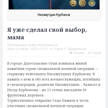
Низамутдин Курбанов
Я уже сделал свой выбор,
мама
Публикация:
Асият Ибрагимова
Дата:
26 июня, 2025 в 15:52
в:
Герои Z
,
Официально
Печать
Email
В городе Дагестанские Огни появился живой
памятник герою специальной военной операции —
старшему лейтенанту Низамутдину Курбанову. В
память о нем и обо всех военнослужащих, погибших
в спецоперации, родители Низамутдина – Халисат и
Насур Курбановы – на 15 сотках высадили 60
фруктовых деревьев.
Торжественное открытие Сада Памяти в честь
участника специальной военной операции