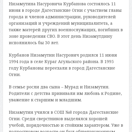
Низамутина Насуровича Курбанова состоялось 11
июня в городе Дагестанские Огни с участием главы
города и членов администрации, руководителей
организаций и учреждений муниципалитета, а
также матерей других военнослужащих, погибших в
зоне проведения СВО. В этот день Низамутдину
исполнилось бы 30 лет.
Курбанов Низамутин Насурович родился 11 июня
1994 года в селе Кураг Агульского района. В 1995
году Курбановы переехали в город Дагестанские
Огни.
В семье росли два сына – Мурад и Низамутин.
Родители с детства прививали им любовь к Родине,
уважение к старшим и младшим.
Низамутин учился в СОШ №8 города Дагестанские
Огни. Среди сверстников выделялся хорошей
учебой, порядочностью и стойким характером. Уже в
подростковом возрасте он был общепризнанным