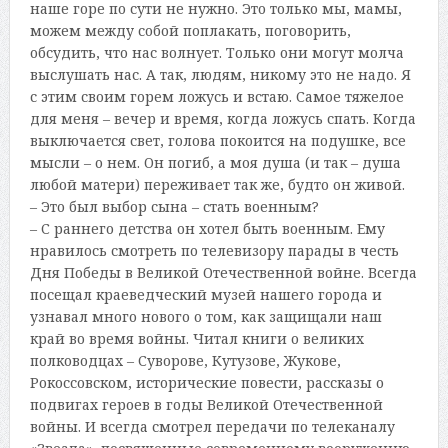
наше горе по сути не нужно. Это только мы, мамы,
можем между собой поплакать, поговорить,
обсудить, что нас волнует. Только они могут молча
выслушать нас. А так, людям, никому это не надо. Я
с этим своим горем ложусь и встаю. Самое тяжелое
для меня – вечер и время, когда ложусь спать. Когда
выключается свет, голова покоится на подушке, все
мысли – о нем. Он погиб, а моя душа (и так – душа
любой матери) переживает так же, будто он живой.
– Это был выбор сына – стать военным?
– С раннего детства он хотел быть военным. Ему
нравилось смотреть по телевизору парады в честь
Дня Победы в Великой Отечественной войне. Всегда
посещал краеведческий музей нашего города и
узнавал много нового о том, как защищали наш
край во время войны. Читал книги о великих
полководцах – Суворове, Кутузове, Жукове,
Рокоссовском, исторические повести, рассказы о
подвигах героев в годы Великой Отечественной
войны. И всегда смотрел передачи по телеканалу