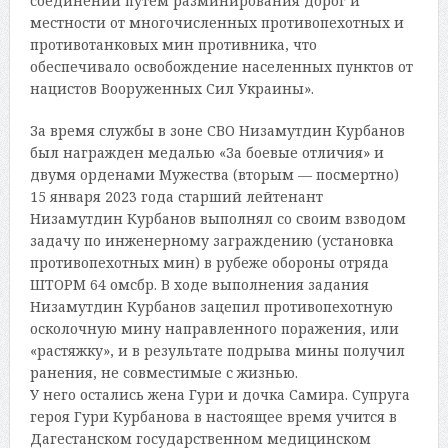
соединений путем разминирования дорог и
местности от многочисленных противопехотных и
противотанковых мин противника, что
обеспечивало освобождение населенных пунктов от
нацистов Вооруженных Сил Украины».
За время службы в зоне СВО Низамутдин Курбанов
был награжден медалью «За боевые отличия» и
двумя орденами Мужества (вторым — посмертно)
15 января 2023 года старший лейтенант
Низамутдин Курбанов выполнял со своим взводом
задачу по инженерному заграждению (установка
противопехотных мин) в рубеже обороны отряда
ШТОРМ 64 омсбр. В ходе выполнения задания
Низамутдин Курбанов зацепил противопехотную
осколочную мину направленного поражения, или
«растяжку», и в результате подрыва мины получил
ранения, не совместимые с жизнью.
У него остались жена Гури и дочка Самира. Супруга
героя Гури Курбанова в настоящее время учится в
Дагестанском государственном медицинском