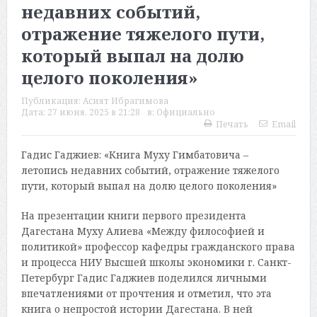
недавних событий,
отражение тяжелого пути,
который выпал на долю
целого поколения»
Публикация:
Асият Ибрагимова
Дата:
27 июня, 2025 в 21:28
в:
Официально
Печать
Email
Гадис Гаджиев: «Книга Муху Гимбатовича –
летопись недавних событий, отражение тяжелого
пути, который выпал на долю целого поколения»
На презентации книги первого президента
Дагестана Муху Алиева «Между философией и
политикой» профессор кафедры гражданского права
и процесса НИУ Высшей школы экономики г. Санкт-
Петербург Гадис Гаджиев поделился личными
впечатлениями от прочтения и отметил, что эта
книга о непростой истории Дагестана. В ней