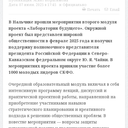
Публикация:
Асият Ибрагимова
Дата:
07 июля, 2025 в 17:45
в:
Официально
Печать
Email
В Нальчике прошли мероприятия второго модуля
проекта «Лаборатория будущего». Окружной
проект был представлен широкой
общественности в феврале 2025 года и получил
поддержку полномочного представителя
президента Российской Федерации в Северо-
Кавказском федеральном округе Ю. Я. Чайки. В
мероприятиях проекта приняли участие более
1000 молодых лидеров СКФО.
Очередной образовательный модуль включал в себя
интенсивную программу лекций, дискуссий и
практической проектной работы, направленной на
приобретение участниками навыков
стратегического планирования и креативного
подхода к решению общественных проблем. В
повестке мероприятия — вопросы защиты