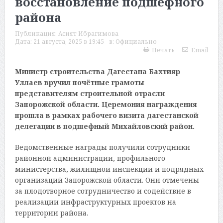
восстановление подшефного
района
Публикация:
Асият Ибрагимова
Дата:
21 августа, 2025 в 19:45
в:
Официально
Печать
Email
Министр строительства Дагестана Бахтияр
Уллаев вручил почётные грамоты
представителям строительной отрасли
Запорожской области. Церемония награждения
прошла в рамках рабочего визита дагестанской
делегации в подшефный Михайловский район.
Ведомственные награды получили сотрудники
районной администрации, профильного
министерства, жилищной инспекции и подрядных
организаций Запорожской области. Они отмечены
за плодотворное сотрудничество и содействие в
реализации инфраструктурных проектов на
территории района.