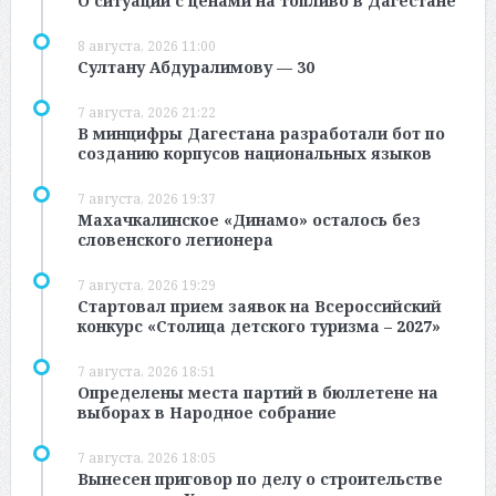
О ситуации с ценами на топливо в Дагестане
8 августа, 2026 11:00
Султану Абдуралимову — 30
7 августа, 2026 21:22
В минцифры Дагестана разработали бот по
созданию корпусов национальных языков
7 августа, 2026 19:37
Махачкалинское «Динамо» осталось без
словенского легионера
7 августа, 2026 19:29
Стартовал прием заявок на Всероссийский
конкурс «Столица детского туризма – 2027»
7 августа, 2026 18:51
Определены места партий в бюллетене на
выборах в Народное собрание
7 августа, 2026 18:05
Вынесен приговор по делу о строительстве