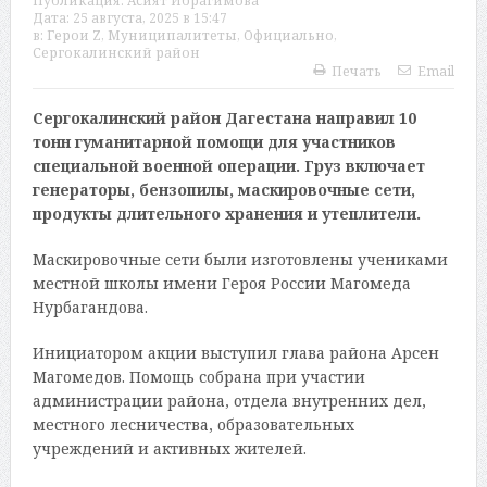
Публикация:
Асият Ибрагимова
Дата:
25 августа, 2025 в 15:47
в:
Герои Z
,
Муниципалитеты
,
Официально
,
Сергокалинский район
Печать
Email
Сергокалинский район Дагестана направил 10
тонн гуманитарной помощи для участников
специальной военной операции. Груз включает
генераторы, бензопилы, маскировочные сети,
продукты длительного хранения и утеплители.
Маскировочные сети были изготовлены учениками
местной школы имени Героя России Магомеда
Нурбагандова.
Инициатором акции выступил глава района Арсен
Магомедов. Помощь собрана при участии
администрации района, отдела внутренних дел,
местного лесничества, образовательных
учреждений и активных жителей.