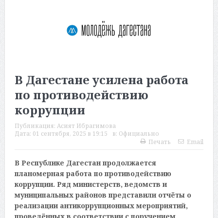
В Дагестане усилена работа
по противодействию
коррупции
Публикация:
Асият Ибрагимова
Дата:
01 сентября, 2025 в 19:15
в:
Официально
Печать
Email
В Республике Дагестан продолжается
планомерная работа по противодействию
коррупции. Ряд министерств, ведомств и
муниципальных районов представили отчёты о
реализации антикоррупционных мероприятий,
проведённых в соответствии с поручением