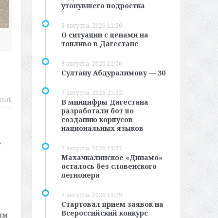
утонувшего подростка
8 августа, 2026 11:30
О ситуации с ценами на
топливо в Дагестане
8 августа, 2026 11:00
Султану Абдуралимову — 30
7 августа, 2026 21:22
mail
В минцифры Дагестана
разработали бот по
созданию корпусов
национальных языков
ь
7 августа, 2026 19:37
Махачкалинское «Динамо»
осталось без словенского
легионера
7 августа, 2026 19:29
Стартовал прием заявок на
Всероссийский конкурс
им