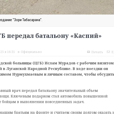
издание "Зори Табасарана".
Б передал батальону «Каспий»
25 в 16:31
в:
Официально
Печать
E
одской больницы (ЦГБ) Ислам Мурадов с рабочим визитом
 в Луганской Народной Республике. В ходе поездки он
химом Нурмухмаевым и личным составом, чтобы обсудит
авный врач передал батальону значительный объем
мощи. Ключевым подарком стал автомобиль повышенной
т бойцам в выполнении повседневных задач.
нашим братьям на фронте и считаем своим долгом оказать 