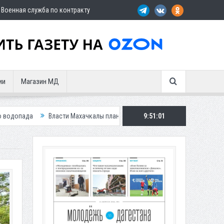
Военная служба по контракту
ии
Магазин МД
асти Махачкалы планирует внедрить новую систему для улучшения ситуац
9:51:03