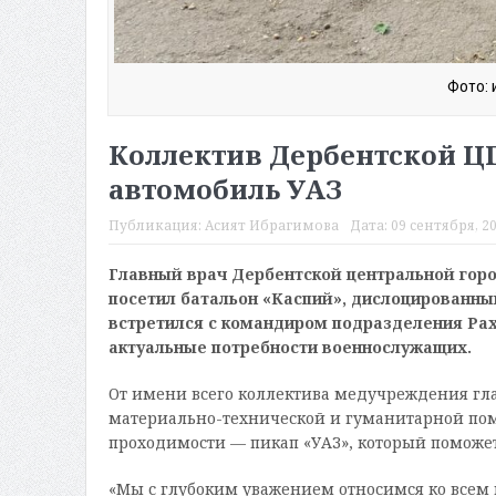
Фото: 
Коллектив Дербентской ЦГ
автомобиль УАЗ
Публикация:
Асият Ибрагимова
Дата:
09 сентября, 20
Главный врач Дербентской центральной гор
посетил батальон «Каспий», дислоцированный
встретился с командиром подразделения Ра
актуальные потребности военнослужащих.
От имени всего коллектива медучреждения гл
материально-технической и гуманитарной по
проходимости — пикап «УАЗ», который поможе
«Мы с глубоким уважением относимся ко всем 