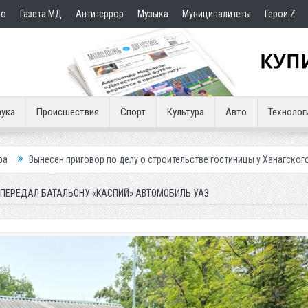
но
Газета МД
Антитеррор
Музыка
Муниципалитеты
Герои Z
ука
Происшествия
Спорт
Культура
Авто
Технолог
говор по делу о строительстве гостиницы у Ханагского водопада
Вл
 ПЕРЕДАЛ БАТАЛЬОНУ «КАСПИЙ» АВТОМОБИЛЬ УАЗ