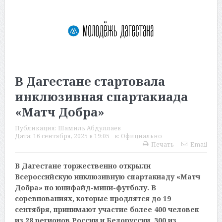
В Дагестане стартовала
инклюзивная спартакиада
«Матч Добра»
Публикация:
Шамиль Абдуллаев
Дата:
16 сентября, 2025 в 19:05
в:
Официально
Печать
Email
В Дагестане торжественно открыли
Всероссийскую инклюзивную спартакиаду «Матч
Добра» по юнифайд-мини-футболу. В
соревнованиях, которые продлятся до 19
сентября, принимают участие более 400 человек
из 28 регионов России и Белоруссии, 300 из