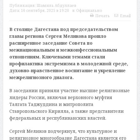
Публикация:
Шамиль Абдуллаев
Дата:
16 сентября, 2025 в 19:20
в:
Официально
Печать
Email
В столице Дагестана под председательством
главы региона Сергея Меликова прошло
расширенное заседание Совета по
межнациональным и межконфессиональным
отношениям. Ключевыми темами стали
профилактика экстремизма в молодежной среде,
духовно-нравственное воспитание и укрепление
межрелигиозного диалога.
В заседании приняли участие высшие религиозные
лидеры России, включая верховного муфтия
Талгата Таджуддина и митрополита
Ставропольского Кирилла, а также представители
федеральных и республиканских властей.
Сергей Меликов подчеркнул, что культурное и
религиозное многообразие Дагестана является его