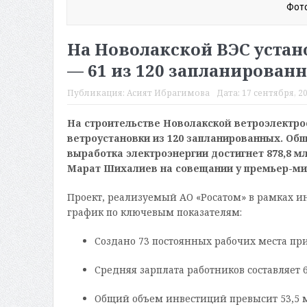
Фото
На Новолакской ВЭС устан
— 61 из 120 запланирован
Публикация:
Асият Ибрагимова
Дата:
17 сентября, 20
На строительстве Новолакской ветроэлектро
ветроустановки из 120 запланированных. Общ
выработка электроэнергии достигнет 878,8 м
Марат Шихалиев на совещании у премьер-ми
Проект, реализуемый АО «Росатом» в рамках и
график по ключевым показателям:
Создано 73 постоянных рабочих места при 
Средняя зарплата работников составляет 
Общий объем инвестиций превысит 53,5 