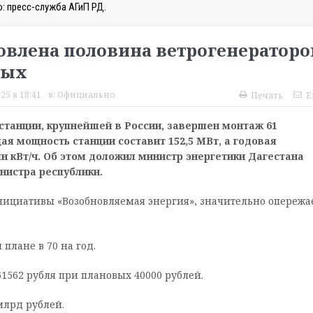
: пресс-служба АГиП РД.
овлена половина ветрогенераторо
ных
25 в 18:41
в:
Официально
Печать
E
станции, крупнейшей в России, завершен монтаж 61
ая мощность станции составит 152,5 МВт, а годовая
лн кВт/ч. Об этом доложил министр энергетики Дагестана
нистра республики.
нициативы «Возобновляемая энергия», значительно опережа
плане в 70 на год.
61562 рубля при плановых 40000 рублей.
млрд рублей.