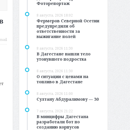
Фоторепортаж
8 августа, 2026 18:02
в
Фермеров Северной Осетии
предупредили об
ответственности за
выжигание полей
mail
8 августа, 2026 11:30
В Дагестане нашли тело
утонувшего подростка
8 августа, 2026 11:30
О ситуации с ценами на
топливо в Дагестане
ет
8 августа, 2026 11:00
Султану Абдуралимову — 30
7 августа, 2026 21:22
В минцифры Дагестана
разработали бот по
созданию корпусов