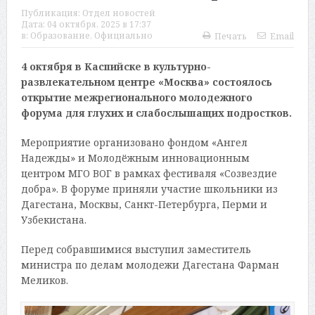
Публикация:
Отдел новостей
Дата:
04 октября, 2025 в 17:37
в:
Образование
,
Официально
Печать
Email
4 октября в Каспийске в культурно-
развлекательном центре «Москва» состоялось
открытие межрегионального молодежного
форума для глухих и слабослышащих подростков.
Мероприятие организовано фондом «Ангел
Надежды» и Молодёжным инновационным
центром МГО ВОГ в рамках фестиваля «Созвездие
добра». В форуме приняли участие школьники из
Дагестана, Москвы, Санкт-Петербурга, Перми и
Узбекистана.
Перед собравшимися выступил заместитель
министра по делам молодежи Дагестана Фарман
Меликов.