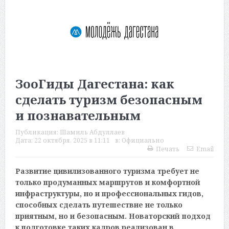
ЗооГиды Дагестана: как
сделать туризм безопасным
и познавательным
Публикация:
Шамиль Абдуллаев
Дата:
22 октября, 2025 в 11:11
в:
Официально
Печать
Email
Развитие цивилизованного туризма требует не
только продуманных маршрутов и комфортной
инфраструктуры, но и профессиональных гидов,
способных сделать путешествие не только
приятным, но и безопасным. Новаторский подход
к подготовке таких кадров реализован в