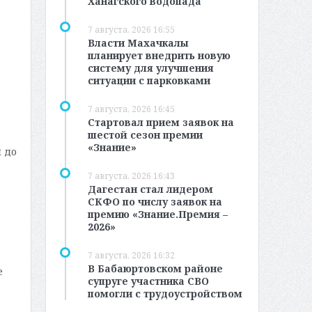
Ханагского водопада
7 августа, 2026 16:55
Власти Махачкалы
планирует внедрить новую
систему для улучшения
ситуации с парковками
7 августа, 2026 16:45
Стартовал прием заявок на
шестой сезон премии
«Знание»
 до
7 августа, 2026 16:43
Дагестан стал лидером
СКФО по числу заявок на
премию «Знание.Премия –
2026»
7 августа, 2026 16:32
В Бабаюртовском районе
е
супруге участника СВО
помогли с трудоустройством