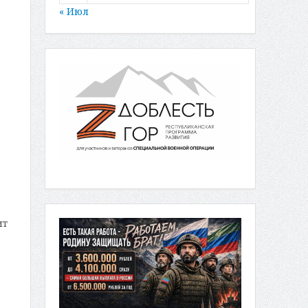
« Июл
ит