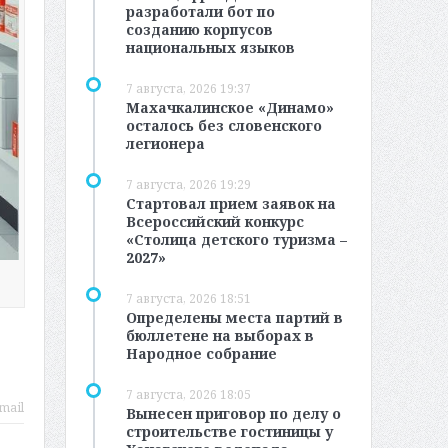
разработали бот по
созданию корпусов
национальных языков
7 августа, 2026 19:37
Махачкалинское «Динамо»
осталось без словенского
легионера
7 августа, 2026 19:29
Стартовал прием заявок на
Всероссийский конкурс
«Столица детского туризма –
2027»
7 августа, 2026 18:51
Определены места партий в
бюллетене на выборах в
Народное собрание
7 августа, 2026 18:05
mail
Вынесен приговор по делу о
строительстве гостиницы у