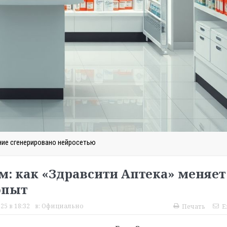
ие сгенерировано нейросетью
м: как «Здравсити Аптека» меняет
опыт
25 в 18:32
в:
Официально
Печать
E