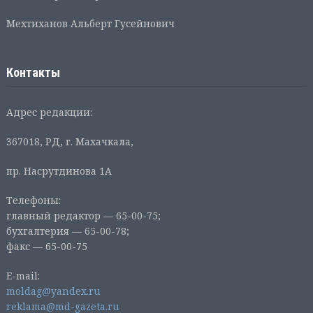
Мехтиханов Альберт Гусейнович
Контакты
Адрес редакции:
367018, РД, г. Махачкала,
пр. Насрутдинова 1А
Телефоны:
главный редактор — 65-00-75;
бухгалтерия — 65-00-78;
факс — 65-00-75
E-mail:
moldag@yandex.ru
reklama@md-gazeta.ru