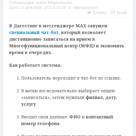
Публикация:
Асият Ибрагимова
Дата:
15 декабря, 2025 в 13:28
в:
Официально
Печать
Email
В Дагестане в мессенджере MAX запущен
специальный чат-бот
, который позволяет
дистанционно записаться на прием в
Многофункциональный центр (МФЦ) и экономить
время в очередях.
Как работает система:
Пользователь переходит в чат-бот по ссылке.
В меню последовательно выбирает опции:
«записаться», затем нужный
филиал
,
дату
,
услугу
.
Вводит свои данные:
ФИО
и
контактный
номер телефона
.