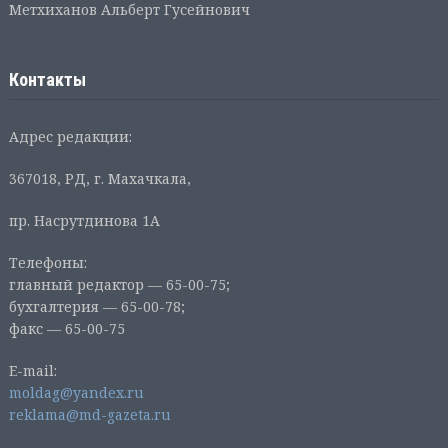
Метхиханов Альберт Гусейнович
Контакты
Адрес редакции:
367018, РД, г. Махачкала,
пр. Насрутдинова 1А
Телефоны:
главный редактор — 65-00-75;
бухгалтерия — 65-00-78;
факс — 65-00-75
E-mail:
moldag@yandex.ru
reklama@md-gazeta.ru