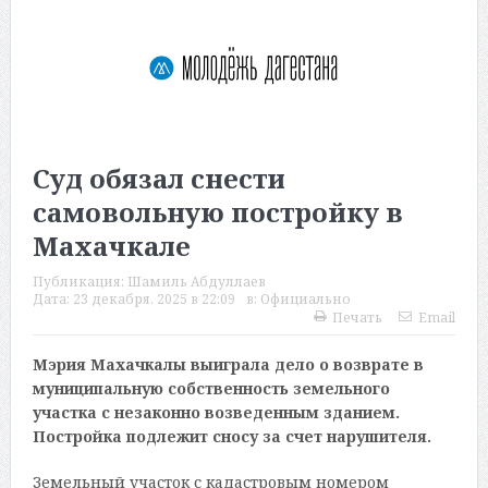
Суд обязал снести
самовольную постройку в
Махачкале
Публикация:
Шамиль Абдуллаев
Дата:
23 декабря, 2025 в 22:09
в:
Официально
Печать
Email
Мэрия Махачкалы выиграла дело о возврате в
муниципальную собственность земельного
участка с незаконно возведенным зданием.
Постройка подлежит сносу за счет нарушителя.
Земельный участок с кадастровым номером