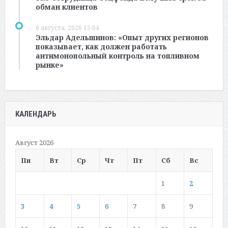
обман клиентов
6 августа, 2026 15:04
Эльдар Адельшинов: «Опыт других регионов
показывает, как должен работать
антимонопольный контроль на топливном
рынке»
КАЛЕНДАРЬ
Август 2026
Пн
Вт
Ср
Чт
Пт
Сб
Вс
1
2
3
4
5
6
7
8
9