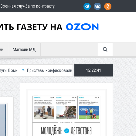
Военная служба по контракту
ии
Магазин МД
ставы конфисковали двух бурых медведей у жителя Дагестана
15:22:43
Роспо