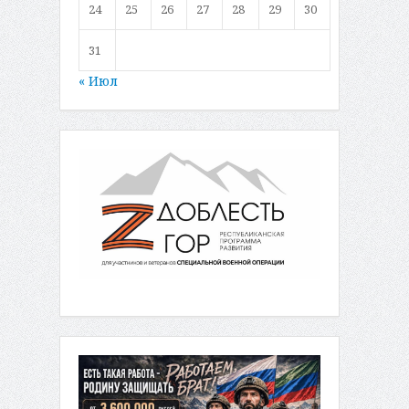
24
25
26
27
28
29
30
31
« Июл