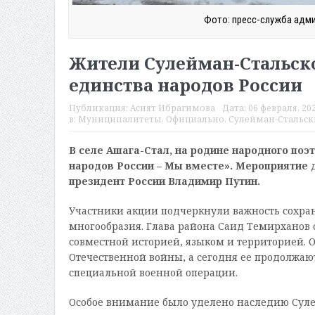
Фото: пресс-служба адми
Жители Сулейман-Стальско
единства народов России
Публикация:
Асият Ибрагимова
Дата:
06 февраля, 202
в:
Муниципалитеты
,
Официально
,
Сулейман-Стальск
В селе Ашага-Стал, на родине народного поэ
народов России – Мы вместе». Мероприятие 
президент России Владимир Путин.
Участники акции подчеркнули важность сохра
многообразия. Глава района Саид Темирханов 
совместной историей, языком и территорией. 
Отечественной войны, а сегодня ее продолжаю
специальной военной операции.
Особое внимание было уделено наследию Сулейм