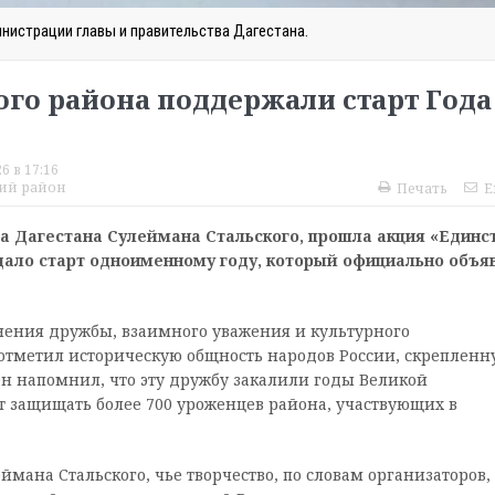
нистрации главы и правительства Дагестана.
го района поддержали старт Года
6 в 17:16
ий район
Печать
E
та Дагестана Сулеймана Стальского, прошла акция «Единс
дало старт одноименному году, который официально объя
нения дружбы, взаимного уважения и культурного
отметил историческую общность народов России, скрепленн
Он напомнил, что эту дружбу закалили годы Великой
т защищать более 700 уроженцев района, участвующих в
ана Стальского, чье творчество, по словам организаторов,