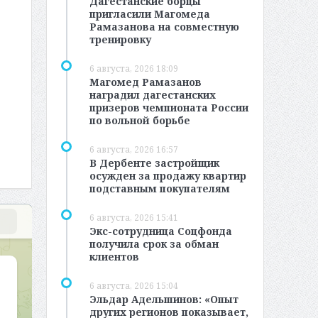
Дагестанские борцы
пригласили Магомеда
Рамазанова на совместную
тренировку
6 августа, 2026 18:09
Магомед Рамазанов
наградил дагестанских
призеров чемпионата России
по вольной борьбе
6 августа, 2026 16:57
В Дербенте застройщик
осужден за продажу квартир
подставным покупателям
6 августа, 2026 15:41
Экс-сотрудница Соцфонда
получила срок за обман
клиентов
6 августа, 2026 15:04
Эльдар Адельшинов: «Опыт
других регионов показывает,