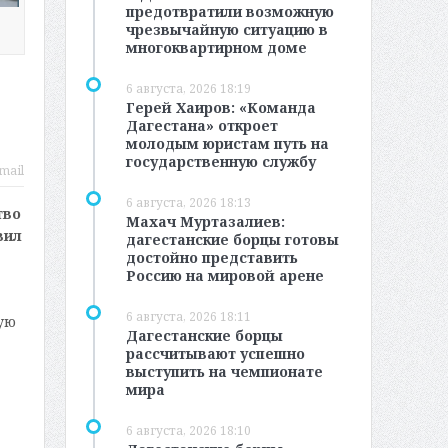
предотвратили возможную
чрезвычайную ситуацию в
многоквартирном доме
6 августа, 2026 18:19
Герей Хаиров: «Команда
Дагестана» откроет
молодым юристам путь на
государственную службу
mail
6 августа, 2026 18:13
тво
Махач Муртазалиев:
вил
дагестанские борцы готовы
достойно представить
Россию на мировой арене
6 августа, 2026 18:11
ую
Дагестанские борцы
рассчитывают успешно
выступить на чемпионате
мира
6 августа, 2026 18:10