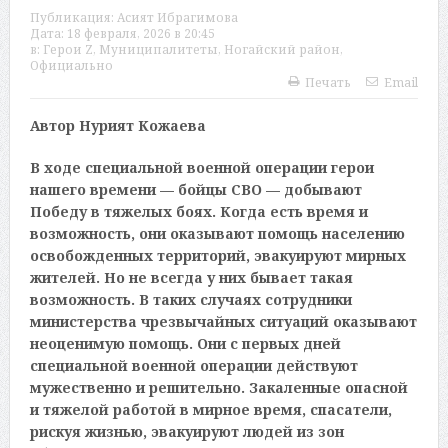
Публикация:
Асият Ибрагимова
Дата:
18 февраля, 2026 в 20:45
в:
Герои Z
,
Муниципалитеты
,
Ногайский район
,
Официально
Печать
Email
Автор Нурият Кожаева
В ходе специальной военной операции герои
нашего времени — бойцы СВО — добывают
Победу в тяжелых боях. Когда есть время и
возможность, они оказывают помощь населению
освобожденных территорий, эвакуируют мирных
жителей. Но не всегда у них бывает такая
возможность. В таких случаях сотрудники
министерства чрезвычайных ситуаций оказывают
неоценимую помощь. Они с первых дней
специальной военной операции действуют
мужественно и решительно. Закаленные опасной
и тяжелой работой в мирное время, спасатели,
рискуя жизнью, эвакуируют людей из зон