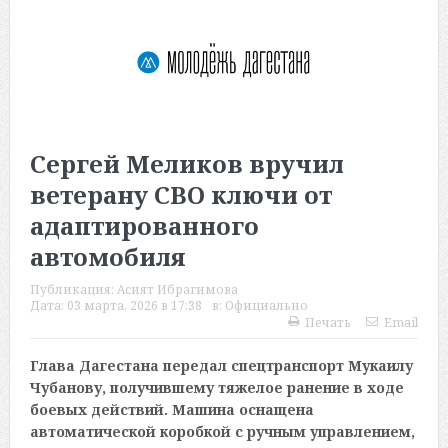
Сергей Меликов вручил
ветерану СВО ключи от
адаптированного
автомобиля
Публикация:
Асият Ибрагимова
Дата:
03 марта, 2026 в 17:38
в:
Официально
Печать
Email
Глава Дагестана передал спецтранспорт Мукаилу
Чубанову, получившему тяжелое ранение в ходе
боевых действий. Машина оснащена
автоматической коробкой с ручным управлением,