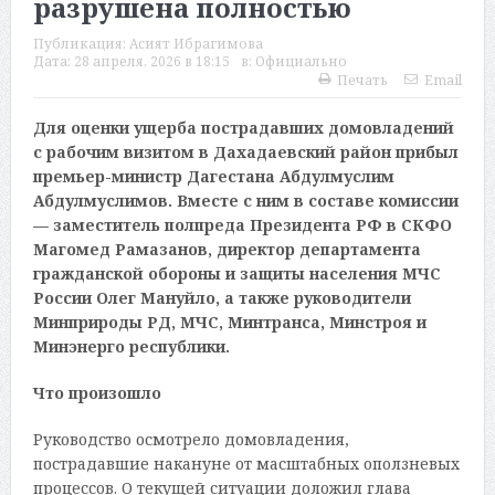
разрушена полностью
Публикация:
Асият Ибрагимова
Дата:
28 апреля, 2026 в 18:15
в:
Официально
Печать
Email
Для оценки ущерба пострадавших домовладений
с рабочим визитом в Дахадаевский район прибыл
премьер-министр Дагестана Абдулмуслим
Абдулмуслимов. Вместе с ним в составе комиссии
— заместитель полпреда Президента РФ в СКФО
Магомед Рамазанов, директор департамента
гражданской обороны и защиты населения МЧС
России Олег Мануйло, а также руководители
Минприроды РД, МЧС, Минтранса, Минстроя и
Минэнерго республики.
Что произошло
Руководство осмотрело домовладения,
пострадавшие накануне от масштабных оползневых
процессов. О текущей ситуации доложил глава