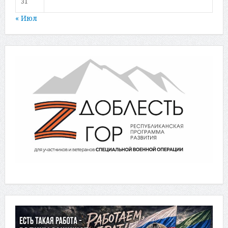
31
« Июл