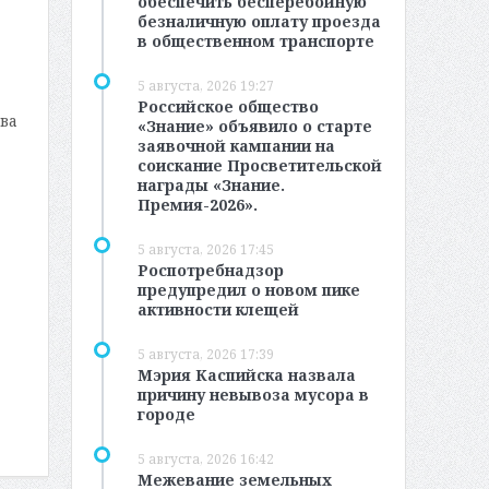
обеспечить бесперебойную
безналичную оплату проезда
в общественном транспорте
5 августа, 2026 19:27
Российское общество
ва
«Знание» объявило о старте
заявочной кампании на
соискание Просветительской
награды «Знание.
Премия-2026».
5 августа, 2026 17:45
Роспотребнадзор
предупредил о новом пике
активности клещей
5 августа, 2026 17:39
Мэрия Каспийска назвала
причину невывоза мусора в
городе
5 августа, 2026 16:42
Межевание земельных