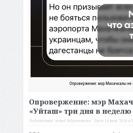
Опровержение: мэр Махачкалы не 
Опровержение: мэр Махачк
«Уйташ» три дня в неделю
Публикация:
Асият Ибрагимова
Дата:
14 мая, 2026 в 