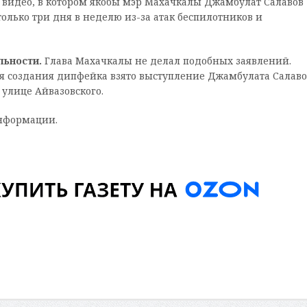
е видео, в котором якобы мэр Махачкалы Джамбулат Салавов
 только три дня в неделю из-за атак беспилотников и
льности.
Глава Махачкалы не делал подобных заявлений.
ля создания дипфейка взято выступление Джамбулата Салаво
улице Айвазовского.
нформации.