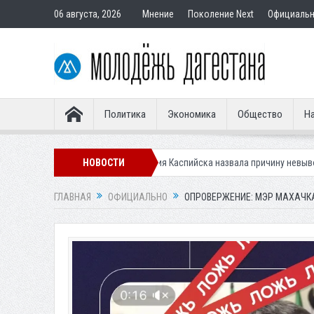
06 августа, 2026
Мнение
Поколение Next
Официаль
Политика
Экономика
Общество
На
и клещей
Мэрия Каспийска назвала причину невывоза мусора в город
НОВОСТИ
ГЛАВНАЯ
ОФИЦИАЛЬНО
ОПРОВЕРЖЕНИЕ: МЭР МАХАЧКА