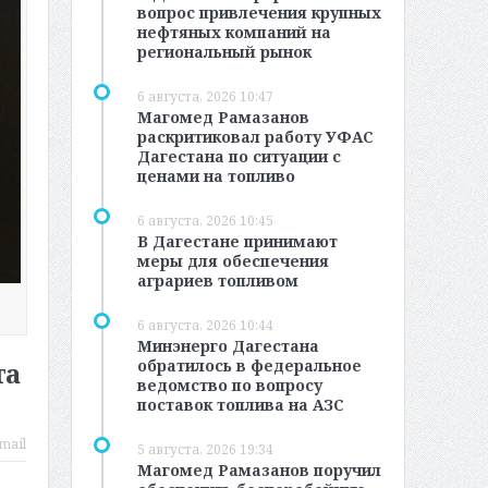
вопрос привлечения крупных
нефтяных компаний на
региональный рынок
6 августа, 2026 10:47
Магомед Рамазанов
раскритиковал работу УФАС
Дагестана по ситуации с
ценами на топливо
6 августа, 2026 10:45
В Дагестане принимают
меры для обеспечения
аграриев топливом
6 августа, 2026 10:44
Минэнерго Дагестана
обратилось в федеральное
та
ведомство по вопросу
поставок топлива на АЗС
mail
5 августа, 2026 19:34
Магомед Рамазанов поручил