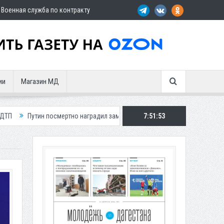
Военная служба по контракту
ии
Магазин МД
мертно наградил замглавы Шамильского района
7:51:54
Три автомобиля сгоре