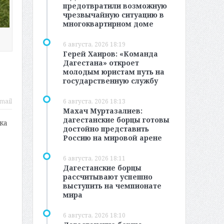
предотвратили возможную
чрезвычайную ситуацию в
многоквартирном доме
6 августа, 2026 18:19
Герей Хаиров: «Команда
Дагестана» откроет
молодым юристам путь на
государственную службу
6 августа, 2026 18:13
mail
Махач Муртазалиев:
дагестанские борцы готовы
ка
достойно представить
Россию на мировой арене
6 августа, 2026 18:11
Дагестанские борцы
рассчитывают успешно
выступить на чемпионате
мира
6 августа, 2026 18:10