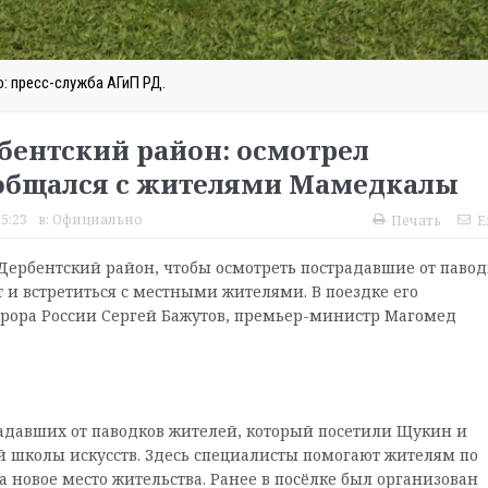
: пресс-служба АГиП РД.
бентский район: осмотрел
общался с жителями Мамедкалы
15:23
в:
Официально
Печать
E
ербентский район, чтобы осмотреть пострадавшие от павод
 и встретиться с местными жителями. В поездке его
урора России Сергей Бажутов, премьер-министр Магомед
адавших от паводков жителей, который посетили Щукин и
й школы искусств. Здесь специалисты помогают жителям по
 новое место жительства. Ранее в посёлке был организован