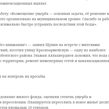
 компенсационных выплат.
боту: «Возмещение ущерба — основная задача, её решение 
 это организовано на муниципальном уровне. Спасибо за рабо
ксимально быстро устранить последствия этой беды».
без внимания!» — заявил Щукин на встрече с жителями
твий, посетил улицу Красноармейскую — одну из наиболее
рбентского района Эльман Аллахвердиев доложил, что вода 
тво территории, ремонт инженерных сетей и канализационно
 на контроль их просьбы.
едование жилого фонда, оценили степень ущерба и
переселении. Планируется переселить в новое жильё деся
сток площадью 10 гектаров.