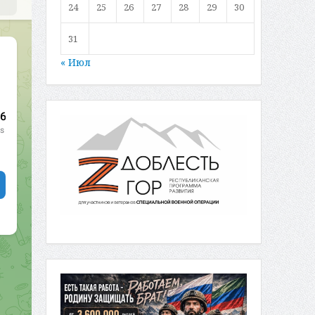
24
25
26
27
28
29
30
31
« Июл