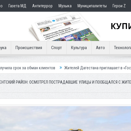
но
Газета МД
Антитеррор
Музыка
Муниципалитеты
Герои Z
ука
Происшествия
Спорт
Культура
Авто
Технолог
н клиентов
Жителей Дагестана приглашает в «Госуслуги Дом»
При
ЕНТСКИЙ РАЙОН: ОСМОТРЕЛ ПОСТРАДАВШИЕ УЛИЦЫ И ПООБЩАЛСЯ С ЖИТ