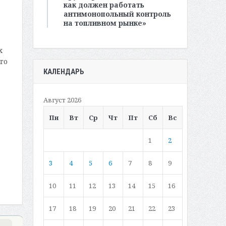
как должен работать
антимонопольный контроль
на топливном рынке»
х
го
КАЛЕНДАРЬ
Август 2026
Пн
Вт
Ср
Чт
Пт
Сб
Вс
1
2
3
4
5
6
7
8
9
10
11
12
13
14
15
16
17
18
19
20
21
22
23