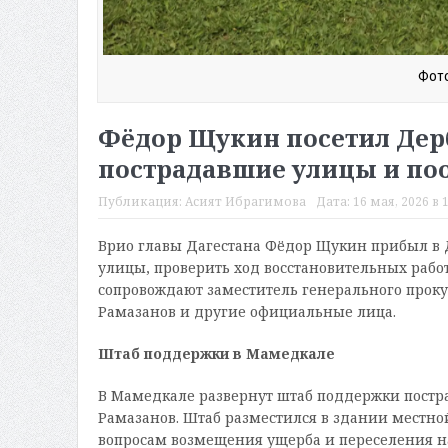
Фото
Фёдор Щукин посетил Дер
пострадавшие улицы и по
Публикация:
Асият Ибрагимова
Дата:
16 мая, 2026 в 
Врио главы Дагестана Фёдор Щукин прибыл в Д
улицы, проверить ход восстановительных работ
сопровождают заместитель генерального прок
Рамазанов и другие официальные лица.
Штаб поддержки в Мамедкале
В Мамедкале развернут штаб поддержки постр
Рамазанов. Штаб разместился в здании местно
вопросам возмещения ущерба и переселения на