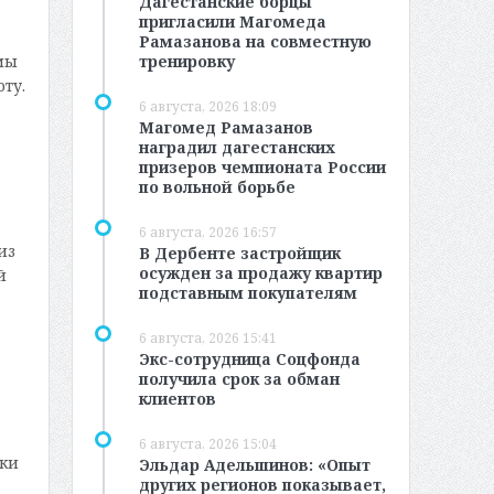
Дагестанские борцы
пригласили Магомеда
Рамазанова на совместную
тренировку
мы
ту.
6 августа, 2026 18:09
Магомед Рамазанов
наградил дагестанских
призеров чемпионата России
по вольной борьбе
6 августа, 2026 16:57
из
В Дербенте застройщик
осужден за продажу квартир
й
подставным покупателям
6 августа, 2026 15:41
Экс-сотрудница Соцфонда
получила срок за обман
клиентов
6 августа, 2026 15:04
тки
Эльдар Адельшинов: «Опыт
других регионов показывает,