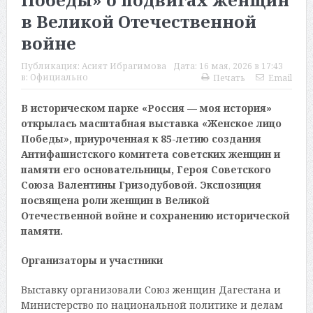
в Великой Отечественной
войне
Публикация:
Асият Ибрагимова
Дата:
16 мая, 2026 в 17:43
в:
Официально
Печать
Email
В историческом парке «Россия — моя история»
открылась масштабная выставка «Женское лицо
Победы», приуроченная к 85-летию создания
Антифашистского комитета советских женщин и
памяти его основательницы, Героя Советского
Союза Валентины Гризодубовой. Экспозиция
посвящена роли женщин в Великой
Отечественной войне и сохранению исторической
памяти.
Организаторы и участники
Выставку организовали Союз женщин Дагестана и
Министерство по национальной политике и делам