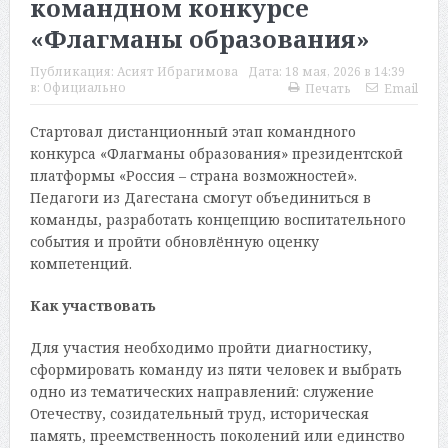
командном конкурсе
«Флагманы образования»
Публикация:
Асият Ибрагимова
Дата:
18 мая, 2026 в 14:39
в:
Официально
Печать
Email
Стартовал дистанционный этап командного
конкурса «Флагманы образования» президентской
платформы «Россия – страна возможностей».
Педагоги из Дагестана смогут объединиться в
команды, разработать концепцию воспитательного
события и пройти обновлённую оценку
компетенций.
Как участвовать
Для участия необходимо пройти диагностику,
сформировать команду из пяти человек и выбрать
одно из тематических направлений: служение
Отечеству, созидательный труд, историческая
память, преемственность поколений или единство