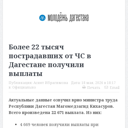
Более 22 тысяч
пострадавших от ЧС в
Дагестане получили
выплаты
Публикация:
Асият Ибрагимова
Дата:
18 мая, 2026 в 18:17
в:
Официально
Печать
Email
Актуальные данные озвучил врио министра труда
Республики Дагестан Магомедзагид Кихасуров.
Всего произведена 22 671 выплата. Из них:
4 669 человек получили выплаты при