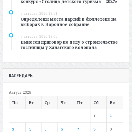
конкурс «Столица детского туризма – 2027»
7 августа, 2026 18:51
Определены места партий в бюллетене на
выборах в Народное собрание
7 августа, 2026 18:05
Вынесен приговор по делу о строительстве
гостиницы у Ханагского водопада
КАЛЕНДАРЬ
Август 2026
Пн
Вт
Ср
Чт
Пт
Сб
Вс
1
2
3
4
5
6
7
8
9