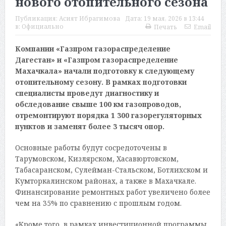
нового отопительного сезона
Публикация:
Асият Ибрагимова
Дата:
19 мая, 2026 в 13:44
в:
Официально
Печать
Email
Компании «Газпром газораспределение
Дагестан» и «Газпром газораспределение
Махачкала» начали подготовку к следующему
отопительному сезону. В рамках подготовки
специалисты проведут диагностику и
обследование свыше 100 км газопроводов,
отремонтируют порядка 1 300 газорегуляторных
пунктов и заменят более 3 тысяч опор.
Основные работы будут сосредоточены в
Тарумовском, Кизлярском, Хасавюртовском,
Табасаранском, Сулейман-Стальском, Ботлихском и
Кумторкалинском районах, а также в Махачкале.
Финансирование ремонтных работ увеличено более
чем на 35% по сравнению с прошлым годом.
«Кроме того, в рамках инвестиционной программы