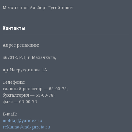
Метхиханов Альберт Гусейнович
Контакты
Адрес редакции:
367018, РД, г. Махачкала,
пр. Насрутдинова 1А
Телефоны:
главный редактор — 65-00-75;
бухгалтерия — 65-00-78;
факс — 65-00-75
E-mail:
moldag@yandex.ru
reklama@md-gazeta.ru