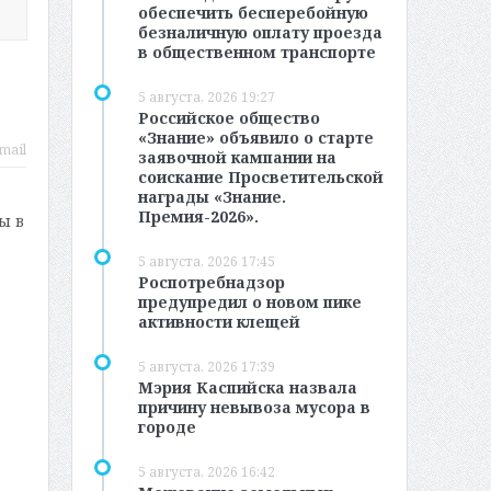
обеспечить бесперебойную
безналичную оплату проезда
в общественном транспорте
5 августа, 2026 19:27
Российское общество
«Знание» объявило о старте
mail
заявочной кампании на
соискание Просветительской
награды «Знание.
Премия-2026».
ы в
5 августа, 2026 17:45
Роспотребнадзор
предупредил о новом пике
активности клещей
5 августа, 2026 17:39
Мэрия Каспийска назвала
причину невывоза мусора в
городе
5 августа, 2026 16:42