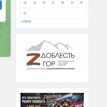
24
25
26
27
28
29
30
31
« Июл