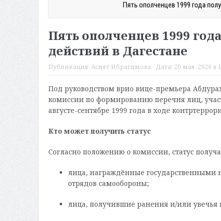
Пять ополченцев 1999 года пол
Пять ополченцев 1999 года
действий в Дагестане
Публикация:
Асият Ибрагимова
Дата:
20 мая, 2026 в 
Под руководством врио вице-премьера Абдура
комиссии по формированию перечня лиц, участ
августе-сентябре 1999 года в ходе контртерро
Кто может получить статус
Согласно положению о комиссии, статус получа
лица, награждённые государственными на
отрядов самообороны;
лица, получившие ранения и/или увечья 