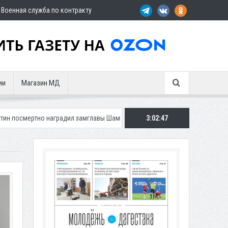
Военная служба по контракту
ии
Магазин МД
радил замглавы Шамильского района
Три автомобиля сгорели за сутки
3:02:49