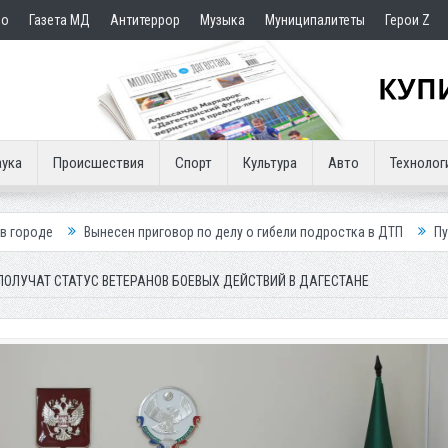
но
Газета МД
Антитеррор
Музыка
Муниципалитеты
Герои Z
ука
Происшествия
Спорт
Культура
Авто
Технолог
ен приговор по делу о гибели подростка в ДТП
Путин посмертно наг
ПОЛУЧАТ СТАТУС ВЕТЕРАНОВ БОЕВЫХ ДЕЙСТВИЙ В ДАГЕСТАНЕ