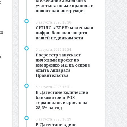
Межевание земельных
м
участков: новые правила и
пошаговая инструкция
5 августа, 2026 16:36
СНИЛС в ЕГРН: маленькая
и,
цифра, большая защита
вашей недвижимости
5 августа, 2026 16:34
Росреестр запускает
я
пилотный проект по
внедрению ИИ на основе
опыта Аппарата
Правительства
5 августа, 2026 16:31
В Дагестане количество
банкоматов и POS-
терминалов выросло на
28,6% за год
5 августа, 2026 16:29
В Дагестане вдвое