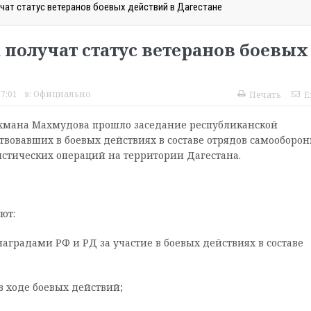
учат статус ветеранов боевых действий в Дагестане
 получат статус ветеранов боевых
17:01
в:
Официально
Печать
E
хмана Махмудова прошло заседание республиканской
вовавших в боевых действиях в составе отрядов самооборон
ристических операций на территории Дагестана.
ют:
градами РФ и РД за участие в боевых действиях в составе
в ходе боевых действий;