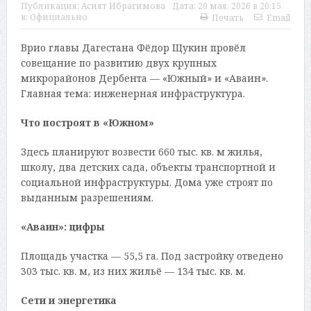
Публикация:
Асият Ибрагимова
Дата:
20 мая, 2026 в 20:15
в:
Официально
Печать
Email
Врио главы Дагестана Фёдор Щукин провёл
совещание по развитию двух крупных
микрорайонов Дербента — «Южный» и «Аваин».
Главная тема: инженерная инфраструктура.
Что построят в «Южном»
Здесь планируют возвести 660 тыс. кв. м жилья,
школу, два детских сада, объекты транспортной и
социальной инфраструктуры. Дома уже строят по
выданным разрешениям.
«Аваин»: цифры
Площадь участка — 55,5 га. Под застройку отведено
303 тыс. кв. м, из них жильё — 134 тыс. кв. м.
Сети и энергетика