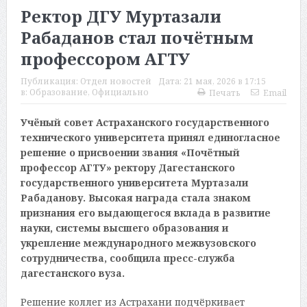
Ректор ДГУ Муртазали
Рабаданов стал почётным
профессором АГТУ
Публикация:
Отдел новостей
Дата:
21 мая, 2026 в 17:15
в:
Образование
,
Официально
Печать
Email
Учёный совет Астраханского государственного
технического университета принял единогласное
решение о присвоении звания «Почётный
профессор АГТУ» ректору Дагестанского
государственного университета Муртазали
Рабаданову. Высокая награда стала знаком
признания его выдающегося вклада в развитие
науки, системы высшего образования и
укрепление международного межвузовского
сотрудничества, сообщила пресс-служба
дагестанского вуза.
Решение коллег из Астрахани подчёркивает