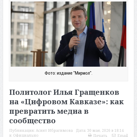
Фото: издание "Мирмол".
Политолог Илья Гращенков
на «Цифровом Кавказе»: как
превратить медиа в
сообщество
Публикация:
Асият Ибрагимова
Дата:
30 мая, 2026 в 18:14
в:
Официально
Печать
Email