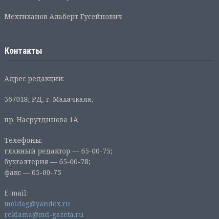
Мехтиханов Альберт Гусейнович
Контакты
Адрес редакции:
367018, РД, г. Махачкала,
пр. Насрутдинова 1А
Телефоны:
главный редактор — 65-00-75;
бухгалтерия — 65-00-78;
факс — 65-00-75
E-mail:
moldag@yandex.ru
reklama@md-gazeta.ru