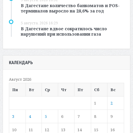
В Дагестане количество банкоматов и POS-
терминалов выросло на 28,6% за год
5 августа, 2026 16:29
В Дагестане вдвое сократилось число
нарушений при использовании газа
КАЛЕНДАРЬ
Август 2026
Пн
Вт
Ср
Чт
Пт
Сб
Вс
1
2
3
4
5
6
7
8
9
10
11
12
13
14
15
16