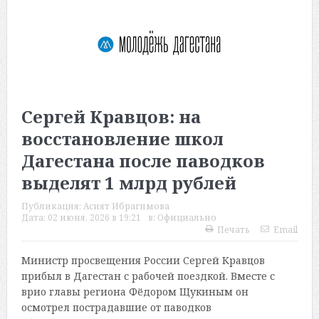
Сергей Кравцов: на
восстановление школ
Дагестана после паводков
выделят 1 млрд рублей
Публикация:
Асият Ибрагимова
Дата:
02 июня, 2026 в 19:21
в:
Официально
Печать
Email
Министр просвещения России Сергей Кравцов
прибыл в Дагестан с рабочей поездкой. Вместе с
врио главы региона Фёдором Щукиным он
осмотрел пострадавшие от паводков