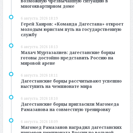
возможную чрезвычайную ситуацию в
многоквартирном доме
6 августа, 2026 18:19
Герей Хаиров: «Команда Дагестана» откроет
молодым юристам путь на государственную
службу
6 августа, 2026 18:13
Махач Муртазалиев: дагестанские борцы
готовы достойно представить Россию на
мировой арене
6 августа, 2026 18:11
Дагестанские борцы рассчитывают успешно
выступить на чемпионате мира
6 августа, 2026 18:10
Дагестанские борцы пригласили Магомеда
Рамазанова на совместную тренировку
6 августа, 2026 18:09
Магомед Рамазанов наградил дагестанских
призеров чемпионата России по вольной