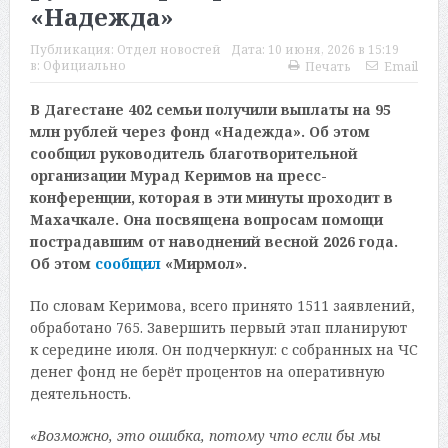
«Надежда»
Публикация:
Отдел новостей
Дата:
10 июня, 2026 в 15:19
в:
Официально
Печать
Email
В Дагестане 402 семьи получили выплаты на 95
млн рублей через фонд «Надежда». Об этом
сообщил руководитель благотворительной
организации Мурад Керимов на пресс-
конференции, которая в эти минуты проходит в
Махачкале. Она посвящена вопросам помощи
пострадавшим от наводнений весной 2026 года.
Об этом
сообщил
«Мирмол».
По словам Керимова, всего принято 1511 заявлений,
обработано 765. Завершить первый этап планируют
к середине июля. Он подчеркнул: с собранных на ЧС
денег фонд не берёт процентов на оперативную
деятельность.
«Возможно, это ошибка, потому что если бы мы