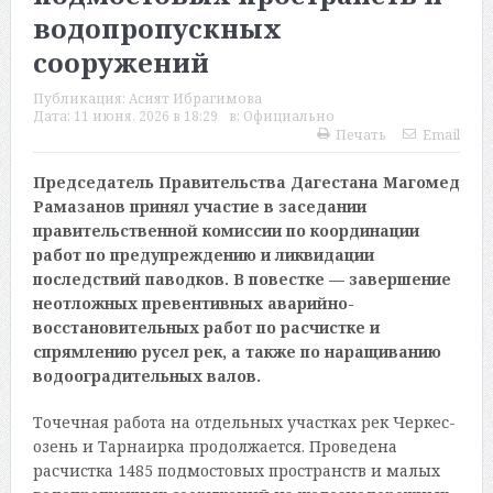
водопропускных
сооружений
Публикация:
Асият Ибрагимова
Дата:
11 июня, 2026 в 18:29
в:
Официально
Печать
Email
Председатель Правительства Дагестана Магомед
Рамазанов принял участие в заседании
правительственной комиссии по координации
работ по предупреждению и ликвидации
последствий паводков. В повестке — завершение
неотложных превентивных аварийно-
восстановительных работ по расчистке и
спрямлению русел рек, а также по наращиванию
водооградительных валов.
Точечная работа на отдельных участках рек Черкес-
озень и Тарнаирка продолжается. Проведена
расчистка 1485 подмостовых пространств и малых