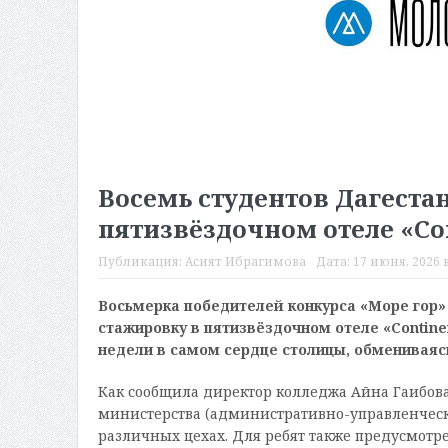
Восемь студентов Дагеста
пятизвёздочном отеле «Co
Публикация:
Асият Ибрагимова
Дата:
17 июня, 2026 в
Восьмерка победителей конкурса «Море гор»
стажировку в пятизвёздочном отеле «Contine
недели в самом сердце столицы, обменивая
Как сообщила директор колледжа Айна Гаибова,
министерства (административно-управленческой
различных цехах. Для ребят также предусмотр