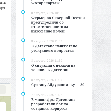
вить
Фоторепортаж
аря
8 августа, 2026 18:02
Фермеров Северной Осетии
предупредили об
ответственности за
выжигание полей
8 августа, 2026 11:30
В Дагестане нашли тело
утонувшего подростка
8 августа, 2026 11:30
О ситуации с ценами на
топливо в Дагестане
8 августа, 2026 11:00
Султану Абдуралимову — 30
7 августа, 2026 21:22
В минцифры Дагестана
разработали бот по
созданию корпусов