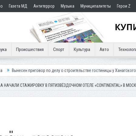
но
Газета МД
Антитеррор
Музыка
Муниципалитеты
Герои Z
ука
Происшествия
Спорт
Культура
Авто
Технолог
овор по делу о строительстве гостиницы у Ханагского водопада
Влас
А НАЧАЛИ СТАЖИРОВКУ В ПЯТИЗВЁЗДОЧНОМ ОТЕЛЕ «CONTINENTAL» В МОСК