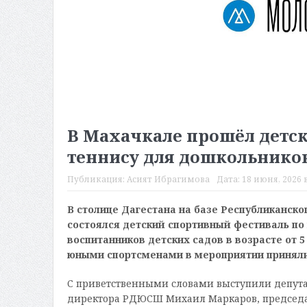
В Махачкале прошёл детск
теннису для дошкольнико
Публикация:
Асият Ибрагимова
Дата:
18 июня, 2026 в
В столице Дагестана на базе Республиканског
состоялся детский спортивный фестиваль по 
воспитанников детских садов в возрасте от 5
юными спортсменами в мероприятии приняли 
С приветственными словами выступили депута
директора РДЮСШ Михаил Маркаров, председа