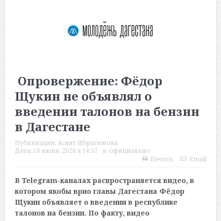
Опровержение: Фёдор
Щукин не объявлял о
введении талонов на бензин
в Дагестане
Публикация:
Асият Ибрагимова
Дата:
18 июня, 2026 в 14:57
в:
Официально
Печать
Email
В Telegram-каналах распространяется видео, в
котором якобы врио главы Дагестана Фёдор
Щукин объявляет о введении в республике
талонов на бензин. По факту, видео