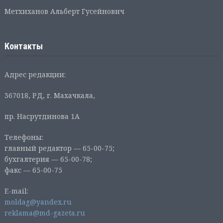
Метхиханов Альберт Гусейнович
Контакты
Адрес редакции:
367018, РД, г. Махачкала,
пр. Насрутдинова 1А
Телефоны:
главный редактор — 65-00-75;
бухгалтерия — 65-00-78;
факс — 65-00-75
E-mail:
moldag@yandex.ru
reklama@md-gazeta.ru