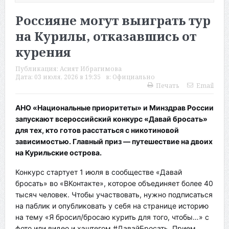
Россияне могут выиграть тур
на Курилы, отказавшись от
курения
Публикация:
Асият Ибрагимова
Дата:
03 июля, 2026 в 19:35
в:
Официально
Печать
Email
АНО «Национальные приоритеты» и Минздрав России
запускают всероссийский конкурс «Давай бросать»
для тех, кто готов расстаться с никотиновой
зависимостью. Главный приз — путешествие на двоих
на Курильские острова.
Конкурс стартует 1 июля в сообществе «Давай
бросать» во «ВКонтакте», которое объединяет более 40
тысяч человек. Чтобы участвовать, нужно подписаться
на паблик и опубликовать у себя на странице историю
на тему «Я бросил/бросаю курить для того, чтобы…» с
фото или видео и хэштегом #ДавайБросать. Прием