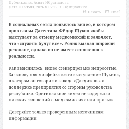
Публикация:
Асият Ибрагимова
Дата:
07 июля, 2026 в 15:35
в:
Официально
Печать
Email
В социальных сетях появилось видео, в котором
врио главы Дагестана Фёдор Щукин якобы
выступает за отмену медкомиссий и заявляет,
что «служить будут все». Ролик вызвал широкий
резонанс, однако он не имеет отношения к
реальности.
Как выяснилось, видео сгенерировано нейросетью.
За основу для дипфейка взято выступление Щукина,
в котором он говорил о заводе «Дагдизель» и
поддержке предприятия со стороны руководства
республики. Оригинальное видео не содержало
никаких заявлений о медкомиссиях или призыве.
Доверяйте только проверенным источникам
информации.