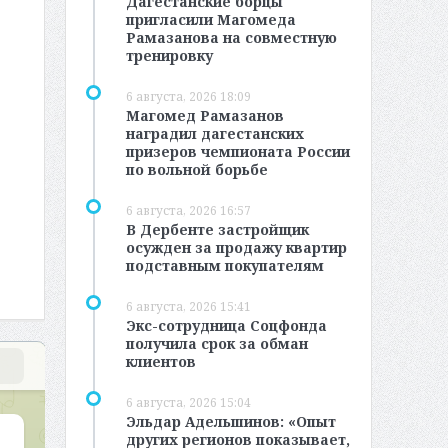
Дагестанские борцы
пригласили Магомеда
Рамазанова на совместную
тренировку
6 августа, 2026 18:09
Магомед Рамазанов
наградил дагестанских
призеров чемпионата России
по вольной борьбе
6 августа, 2026 16:57
В Дербенте застройщик
осужден за продажу квартир
подставным покупателям
6 августа, 2026 15:41
Экс-сотрудница Соцфонда
получила срок за обман
клиентов
6 августа, 2026 15:04
Эльдар Адельшинов: «Опыт
других регионов показывает,