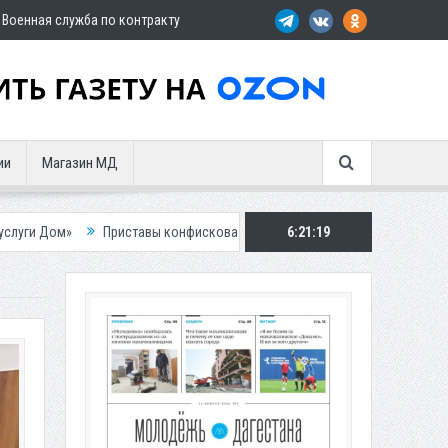
Военная служба по контракту
ии
Магазин МД
риставы конфисковали двух бурых медведей у жителя Дагестана
6:21:21
Росп