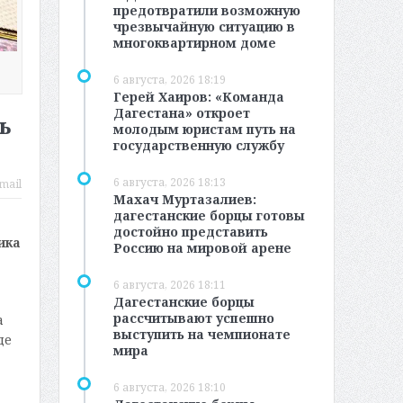
предотвратили возможную
чрезвычайную ситуацию в
многоквартирном доме
6 августа, 2026 18:19
Герей Хаиров: «Команда
Дагестана» откроет
ь
молодым юристам путь на
государственную службу
6 августа, 2026 18:13
mail
Махач Муртазалиев:
дагестанские борцы готовы
достойно представить
ика
Россию на мировой арене
6 августа, 2026 18:11
Дагестанские борцы
рассчитывают успешно
а
выступить на чемпионате
де
мира
6 августа, 2026 18:10