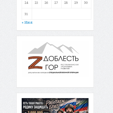
24
25
26
27
28
29
30
31
« Июл