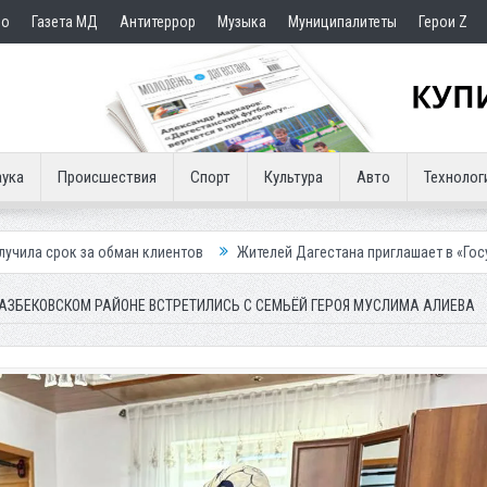
но
Газета МД
Антитеррор
Музыка
Муниципалитеты
Герои Z
ука
Происшествия
Спорт
Культура
Авто
Технолог
ан клиентов
Жителей Дагестана приглашает в «Госуслуги Дом»
П
 КАЗБЕКОВСКОМ РАЙОНЕ ВСТРЕТИЛИСЬ С СЕМЬЁЙ ГЕРОЯ МУСЛИМА АЛИЕВА