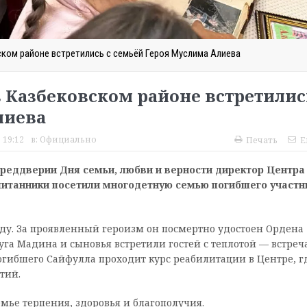
вском районе встретились с семьёй Героя Муслима Алиева
в Казбековском районе встретилис
лиева
 19:12
в:
Официально
Печать
E
преддверии Дня семьи, любви и верности директор Центра
питанники посетили многодетную семью погибшего участн
оду. За проявленный героизм он посмертно удостоен Ордена
руга Мадина и сыновья встретили гостей с теплотой — встреч
погибшего Сайфулла проходит курс реабилитации в Центре, г
тий.
ье терпения, здоровья и благополучия.