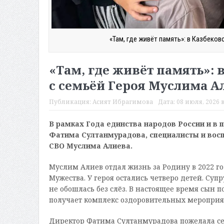
«Там, где живёт память»: в Казбеко
«Там, где живёт память»: 
с семьёй Героя Муслима А
Публикация:
Асият Ибрагимова
Дата:
08 июля, 2026 в
В рамках Года единства народов России и в 
Фатима Султанмурадова, специалисты и вос
СВО Муслима Алиева.
Муслим Алиев отдал жизнь за Родину в 2022 г
Мужества. У героя остались четверо детей. Суп
не обошлась без слёз. В настоящее время сын 
получает комплекс оздоровительных мероприя
Директор Фатима Султанмурадова пожелала сем