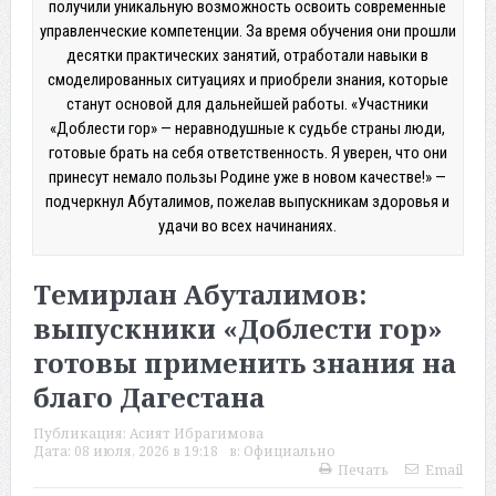
получили уникальную возможность освоить современные
управленческие компетенции. За время обучения они прошли
десятки практических занятий, отработали навыки в
смоделированных ситуациях и приобрели знания, которые
станут основой для дальнейшей работы. «Участники
«Доблести гор» — неравнодушные к судьбе страны люди,
готовые брать на себя ответственность. Я уверен, что они
принесут немало пользы Родине уже в новом качестве!» —
подчеркнул Абуталимов, пожелав выпускникам здоровья и
удачи во всех начинаниях.
Темирлан Абуталимов:
выпускники «Доблести гор»
готовы применить знания на
благо Дагестана
Публикация:
Асият Ибрагимова
Дата:
08 июля, 2026 в 19:18
в:
Официально
Печать
Email