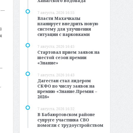
Ханагского водопада
 —
7 августа, 2026 16:55
Власти Махачкалы
планирует внедрить новую
8
систему для улучшения
ситуации с парковками
я
7 августа, 2026 16:45
Стартовал прием заявок на
шестой сезон премии
«Знание»
—
7 августа, 2026 16:43
Дагестан стал лидером
СКФО по числу заявок на
—
премию «Знание.Премия –
2026»
7 августа, 2026 16:32
В Бабаюртовском районе
супруге участника СВО
помогли с трудоустройством