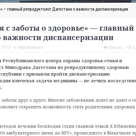
е» — главный репродуктолог Дагестана о важности диспансеризации
я с заботы о здоровье» — главный
о важности диспансеризации
 19:22
в:
Официально
Печать
E
ч Республиканского центра охраны здоровья семьи и
ст Минздрава Дагестана по репродуктивному здоровью
еспублики с призывом пройти диспансеризацию
годня ключевая задача медицины — не лечить последствия
.
с заботы друг о друге. Многие заболевания долго не дают о с
озволяет сохранить возможность стать родителями здоровых
етодов лечения бесплодия стали главной темой X Юбилейн
 От амбулаторного звена до ВРТ», прошедшего в Махачкале п