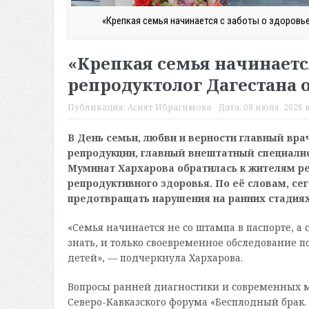
«Крепкая семья начинается с заботы о здоровь
«Крепкая семья начинаетс
репродуктолог Дагестана 
Публикация:
Асият Ибрагимова
Дата:
08 июля, 2026 в
В День семьи, любви и верности главный вра
репродукции, главный внештатный специали
Муминат Хархарова обратилась к жителям р
репродуктивного здоровья. По её словам, се
предотвращать нарушения на ранних стадиях
«Семья начинается не со штампа в паспорте, а 
знать, и только своевременное обследование п
детей», — подчеркнула Хархарова.
Вопросы ранней диагностики и современных м
Северо-Кавказского форума «Бесплодный брак.