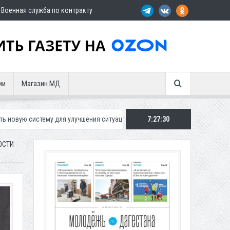
Военная служба по контракту
ии
Магазин МД
для улучшения ситуации с парковками
Махачкалинское «Динамо» пред
7:27:32
ОСТИ