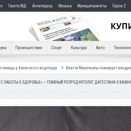
но
Газета МД
Антитеррор
Музыка
Муниципалитеты
Герои Z
ука
Происшествия
Спорт
Культура
Авто
Технолог
кого водопада
Власти Махачкалы планирует внедрить новую систему 
 С ЗАБОТЫ О ЗДОРОВЬЕ» — ГЛАВНЫЙ РЕПРОДУКТОЛОГ ДАГЕСТАНА О ВАЖН