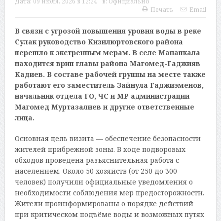
Дата:
09 июля, 2026 в 12:24
в:
Официально
Печать
Email
В связи с угрозой повышения уровня воды в реке
Сулак руководство Кизилюртовского района
перешло к экстренным мерам. В селе Манапкала
находится врип главы района Магомед-Гаджияв
Кадиев. В составе рабочей группы на месте также
работают его заместитель Зайнула Гаджиэменов,
начальник отдела ГО, ЧС и МР администрации
Магомед Муртазалиев и другие ответственные
лица.
Основная цель визита — обеспечение безопасности
жителей прибрежной зоны. В ходе подворовых
обходов проведена разъяснительная работа с
населением. Около 50 хозяйств (от 250 до 300
человек) получили официальные уведомления о
необходимости соблюдения мер предосторожности.
Жители проинформированы о порядке действий
при критическом подъёме воды и возможных путях